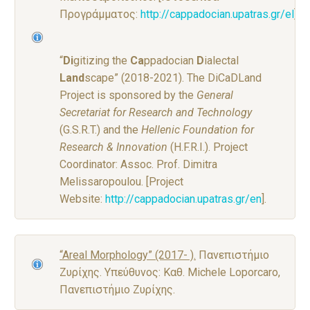
Προγράμματος:
http://cappadocian.upatras.gr/el
]
“
Di
gitizing the
Ca
ppadocian
D
ialectal
Land
scape” (2018-2021). The DiCaDLand
Project is sponsored by the
General
Secretariat for Research and Technology
(G.S.R.T.) and the
Hellenic Foundation for
Research & Innovation
(H.F.R.I.). Project
Coordinator: Assoc. Prof. Dimitra
Melissaropoulou. [Project
Website:
http://cappadocian.upatras.gr/en
].
“Areal Morphology” (2017- ).
Πανεπιστήμιο
Ζυρίχης. Υπεύθυνος: Καθ. Michele Loporcaro,
Πανεπιστήμιο Ζυρίχης.