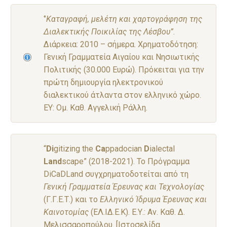
‘’
Καταγραφή, μελέτη και χαρτογράφηση της
Διαλεκτικής Ποικιλίας της Λέσβου”
.
Διάρκεια: 2010 – σήμερα. Χρηματοδότηση:
Γενική Γραμματεία Αιγαίου και Νησιωτικής
Πολιτικής (30.000 Ευρώ). Πρόκειται για την
πρώτη δημιουργία ηλεκτρονικού
διαλεκτικού άτλαντα στον ελληνικό χώρο.
ΕΥ: Ομ. Καθ. Αγγελική Ράλλη.
“
Di
gitizing the
Ca
ppadocian
D
ialectal
Land
scape” (2018-2021). To Πρόγραμμα
DiCaDLand συγχρηματοδοτείται από τη
Γενική Γραμματεία Έρευνας και Τεχνολογίας
(Γ.Γ.Ε.Τ.) και το
Ελληνικό Ίδρυμα Έρευνας και
Καινοτομίας
(ΕΛ.ΙΔ.Ε.Κ). Ε.Υ.: Αν. Καθ. Δ.
Μελισσαροπούλου. [Ιστοσελίδα